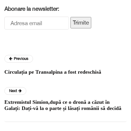
Abonare la newsletter:
Trimite
Previous
Circulația pe Transalpina a fost redeschisă
Next
Extremistul Simion,după ce o dronă a căzut în
Galați: Dați-vă la o parte și lăsați românii să decidă