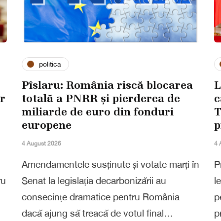
politica
Pîslaru: România riscă blocarea
L
ar
totală a PNRR și pierderea de
c
miliarde de euro din fonduri
T
europene
p
4 August 2026
4 
Amendamentele susținute și votate marți în
P
ru
Senat la legislația decarbonizării au
l
consecințe dramatice pentru România
p
dacă ajung să treacă de votul final…
p