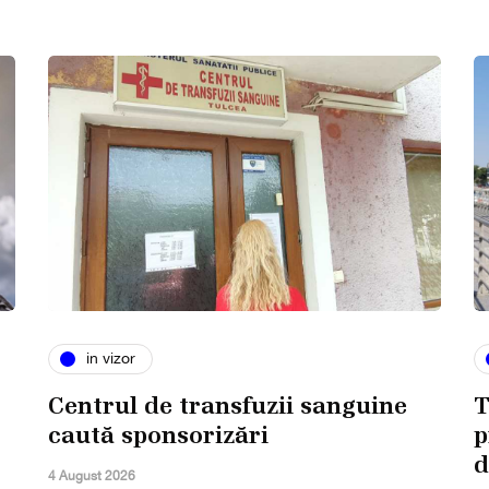
in vizor
Centrul de transfuzii sanguine
T
caută sponsorizări
p
d
4 August 2026