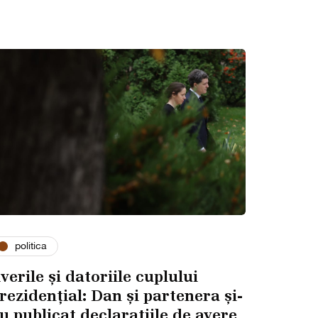
politica
verile și datoriile cuplului
rezidențial: Dan și partenera și-
u publicat declarațiile de avere