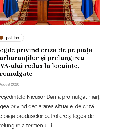
politica
egile privind criza de pe piața
arburanților și prelungirea
VA-ului redus la locuințe,
romulgate
August 2026
reședintele Nicușor Dan a promulgat marți
egea privind declararea situației de criză
e piața produselor petroliere și legea de
relungire a termenului…