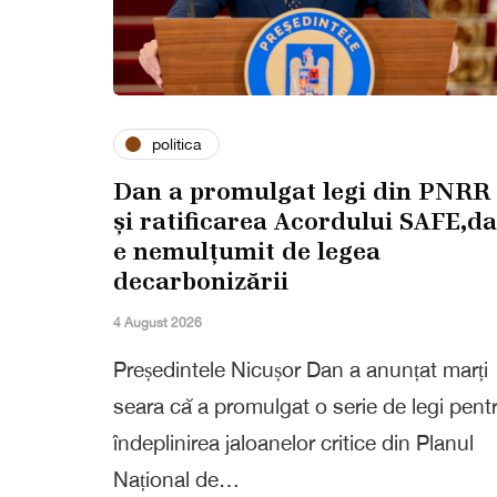
politica
Dan a promulgat legi din PNRR
și ratificarea Acordului SAFE,d
e nemulțumit de legea
decarbonizării
4 August 2026
Președintele Nicușor Dan a anunțat marți
seara că a promulgat o serie de legi pent
îndeplinirea jaloanelor critice din Planul
Național de…