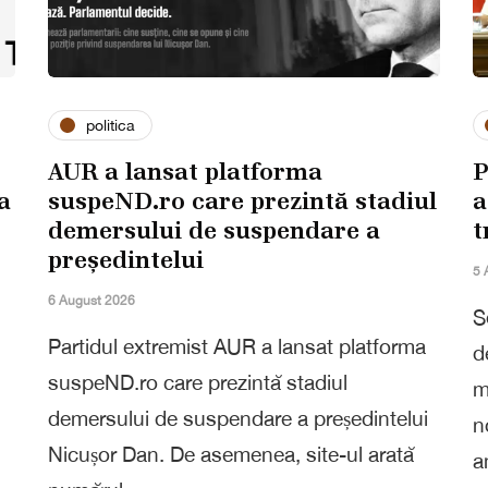
politica
AUR a lansat platforma
P
a
suspeND.ro care prezintă stadiul
a
demersului de suspendare a
t
președintelui
5 
6 August 2026
S
Partidul extremist AUR a lansat platforma
d
suspeND.ro care prezintă stadiul
m
demersului de suspendare a președintelui
n
Nicușor Dan. De asemenea, site-ul arată
a