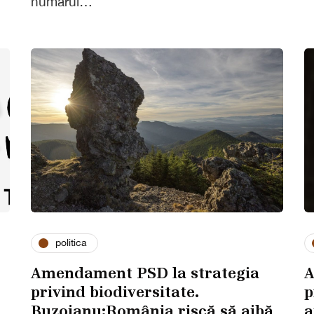
numărul…
politica
Amendament PSD la strategia
A
privind biodiversitate.
p
Buzoianu:România riscă să aibă
a