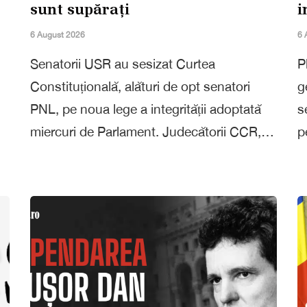
sunt supărați
i
6 August 2026
6 
Senatorii USR au sesizat Curtea
P
Constituțională, alături de opt senatori
g
PNL, pe noua lege a integrității adoptată
s
miercuri de Parlament. Judecătorii CCR,…
p