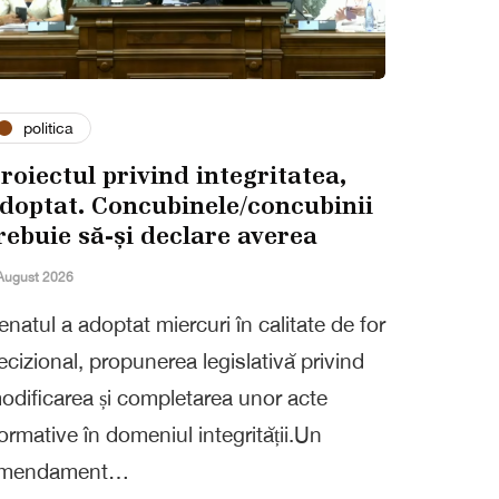
politica
roiectul privind integritatea,
doptat. Concubinele/concubinii
rebuie să-și declare averea
August 2026
enatul a adoptat miercuri în calitate de for
ecizional, propunerea legislativă privind
odificarea și completarea unor acte
ormative în domeniul integrității.Un
mendament…