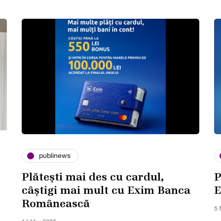
publinews
Plătești mai des cu cardul,
P
câștigi mai mult cu Exim Banca
E
Românească
5 