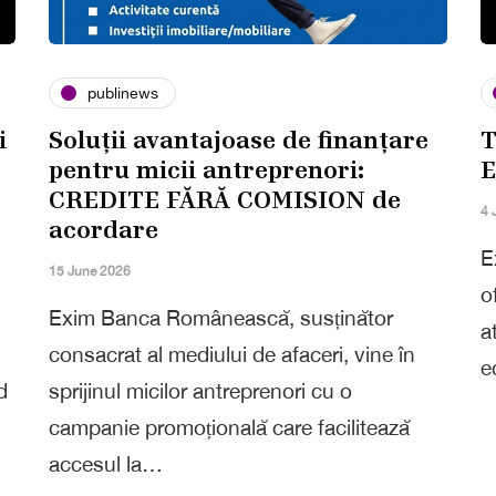
publinews
i
Soluții avantajoase de finanțare
T
pentru micii antreprenori:
E
CREDITE FĂRĂ COMISION de
4 
acordare
E
15 June 2026
o
l
Exim Banca Românească, susținător
a
consacrat al mediului de afaceri, vine în
e
d
sprijinul micilor antreprenori cu o
campanie promoțională care facilitează
accesul la…