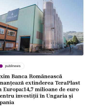
publinews
xim Banca Românească
inanțează extinderea TeraPlast
n Europa:14,7 milioane de euro
entru investiții în Ungaria și
pania