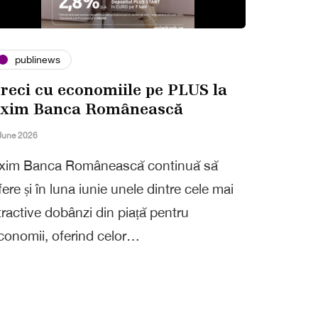
publinews
reci cu economiile pe PLUS la
xim Banca Românească
June 2026
xim Banca Românească continuă să
fere și în luna iunie unele dintre cele mai
tractive dobânzi din piață pentru
conomii, oferind celor…