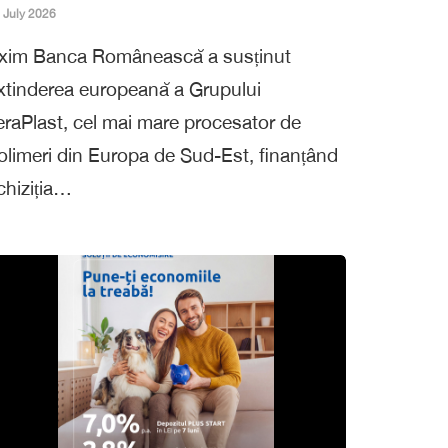
 July 2026
xim Banca Românească a susținut
xtinderea europeană a Grupului
eraPlast, cel mai mare procesator de
olimeri din Europa de Sud-Est, finanțând
chiziția…