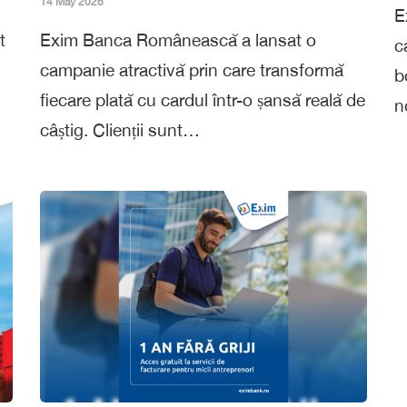
14 May 2026
E
t
Exim Banca Românească a lansat o
c
campanie atractivă prin care transformă
b
fiecare plată cu cardul într-o șansă reală de
n
câștig. Clienții sunt…