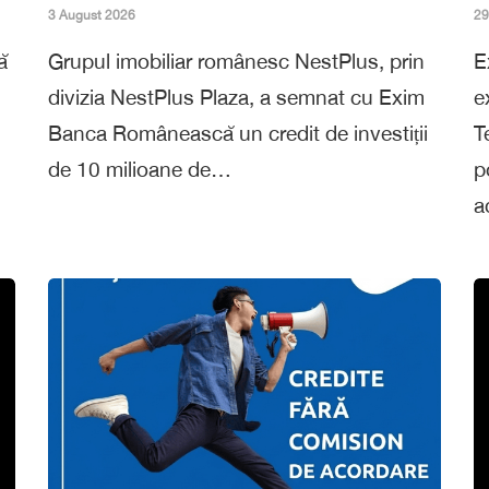
3 August 2026
29
ă
Grupul imobiliar românesc NestPlus, prin
E
divizia NestPlus Plaza, a semnat cu Exim
e
Banca Românească un credit de investiții
T
de 10 milioane de…
p
a