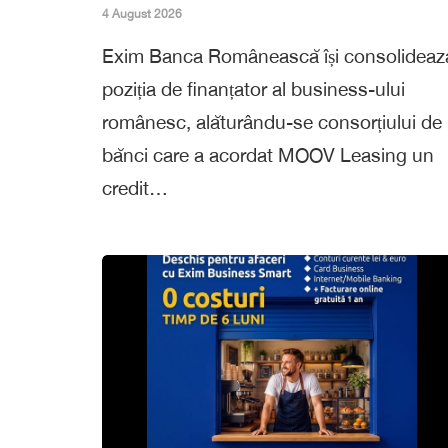
4 August 2026
Exim Banca Românească își consolideaz
poziția de finanțator al business-ului
românesc, alăturându-se consorțiului de
bănci care a acordat MOOV Leasing un
credit…