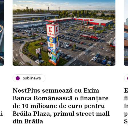
publinews
NestPlus semnează cu Exim
E
Banca Românească o finanțare
f
de 10 milioane de euro pentru
î
i
Brăila Plaza, primul street mall
p
din Brăila
S