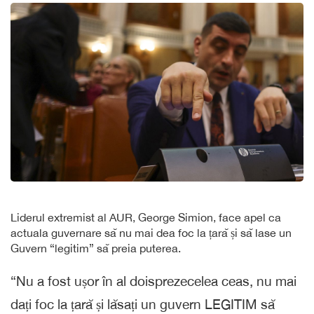
Liderul extremist al AUR, George Simion, face apel ca
actuala guvernare să nu mai dea foc la țară și să lase un
Guvern “legitim” să preia puterea.
“Nu a fost ușor în al doisprezecelea ceas, nu mai
dați foc la țară și lăsați un guvern LEGITIM să