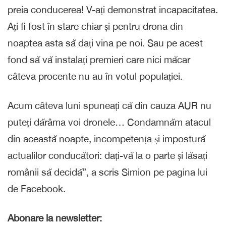
preia conducerea! V-ați demonstrat incapacitatea.
Ați fi fost în stare chiar și pentru drona din
noaptea asta să dați vina pe noi. Sau pe acest
fond să vă instalați premieri care nici măcar
câteva procente nu au în votul populației.
Acum câteva luni spuneați că din cauza AUR nu
puteți dărâma voi dronele… Condamnăm atacul
din această noapte, incompetența și impostură
actualilor conducători: dați-vă la o parte și lăsați
românii să decidă”, a scris Simion pe pagina lui
de Facebook.
Abonare la newsletter: