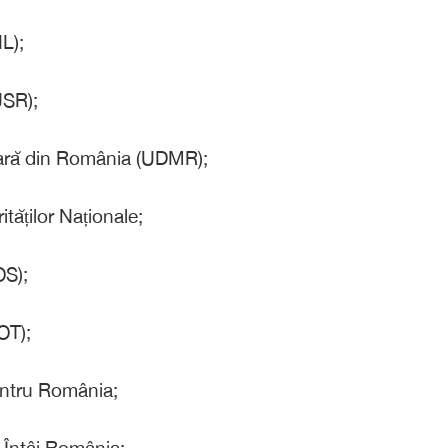
L);
USR);
ară din România (UDMR);
tăților Naționale;
OS);
OT);
entru România;
 Întâi România;