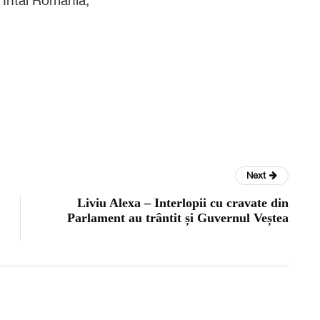
Next
Liviu Alexa – Interlopii cu cravate din
Parlament au trântit și Guvernul Veștea