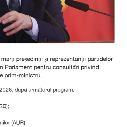
rți președinții și reprezentanții partidelor
 în Parlament pentru consultări privind
e prim-ministru.
ie 2026, după următorul program:
SD);
ilor (AUR);