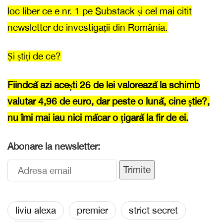
loc liber ce e nr. 1 pe Substack și cel mai citit
newsletter de investigații din România.
Și știți de ce?
Fiindcă azi acești 26 de lei valorează la schimb
valutar 4,96 de euro, dar peste o lună, cine știe?,
nu îmi mai iau nici măcar o țigară la fir de ei.
Abonare la newsletter:
Trimite
liviu alexa
premier
strict secret