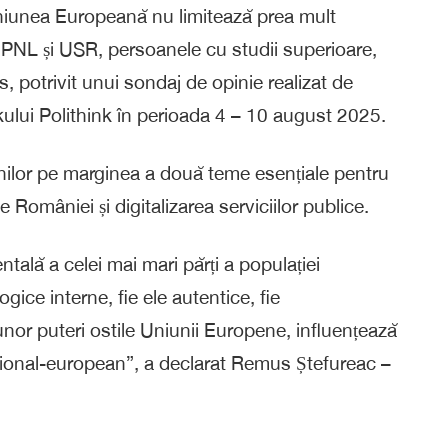
iunea Europeană nu limitează prea mult
 PNL și USR, persoanele cu studii superioare,
us, potrivit unui sondaj de opinie realizat de
ui Polithink în perioada 4 – 10 august 2025.
ânilor pe marginea a două teme esențiale pentru
 ale României și digitalizarea serviciilor publice.
ală a celei mai mari părți a populației
gice interne, fie ele autentice, fie
nor puteri ostile Uniunii Europene, influențează
național-european”, a declarat Remus Ștefureac –