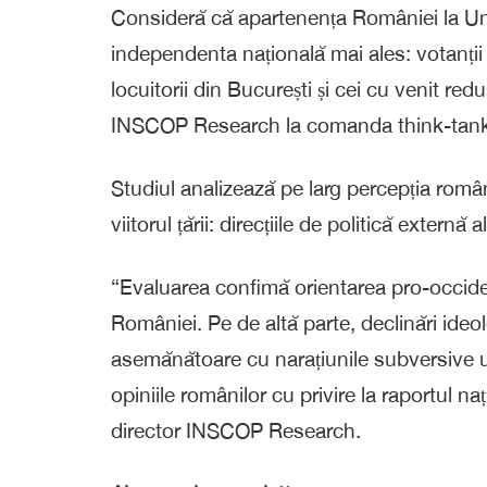
Consideră că apartenența României la Un
independenta națională mai ales: votanții
locuitorii din București și cei cu venit red
INSCOP Research la comanda think-tankul
Studiul analizează pe larg percepția rom
viitorul țării: direcțiile de politică externă
“Evaluarea confimă orientarea pro-occident
României. Pe de altă parte, declinări ideolo
asemănătoare cu narațiunile subversive u
opiniile românilor cu privire la raportul 
director INSCOP Research.