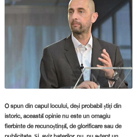
O spun din capul locului, deși probabil știți din
istoric, această opinie nu este un omagiu
fierbinte de recunoștință, de glorificare sau de
publicitate. Și, aviz haterilor, nu, nu aștept un