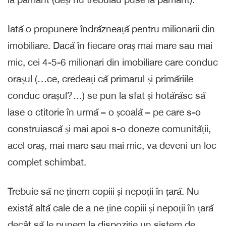
Iată o propunere îndrăzneață pentru milionarii din
imobiliare. Dacă în fiecare oraș mai mare sau mai
mic, cei 4-5-6 milionari din imobiliare care conduc
orașul (…ce, credeați că primarul și primăriile
conduc orașul?…) se pun la sfat și hotărăsc să
lase o ctitorie în urmă – o școală – pe care s-o
construiască și mai apoi s-o doneze comunității,
acel oraș, mai mare sau mai mic, va deveni un loc
complet schimbat.
Trebuie să ne ținem copiii și nepoții în țară. Nu
există altă cale de a ne ține copiii și nepoții în țară
decât să le punem la dispoziție un sistem de