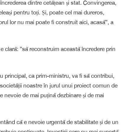
încrederea dintre cetățean și stat. Convingerea,
leași pentru toți. Și, poate cel mai dureros,
ul lor nu mai poate fi construit aici, acasă”, a
e clară: ”să reconstruim această încredere prin
 principal, ca prim-ministru, va fi să contribui,
 societății noastre în jurul unui proiect comun de
e nevoie de mai puțină dezbinare și de mai
entând că e nevoie urgentă de stabilitate și de un
rebuie continuate. Investiții care nu mai suportă