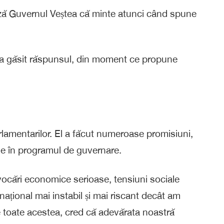
uză Guvernul Veștea că minte atunci când spune
 a găsit răspunsul, din moment ce propune
rlamentarilor. El a făcut numeroase promisiuni,
u e în programul de guvernare.
ocări economice serioase, tensiuni sociale
național mai instabil și mai riscant decât am
 toate acestea, cred că adevărata noastră