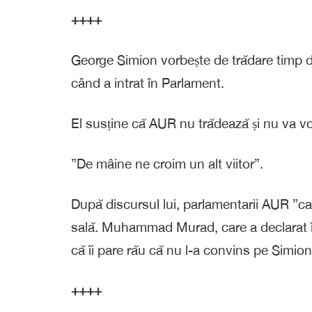
++++
George Simion vorbește de trădare timp de
când a intrat în Parlament.
El susține că AUR nu trădează și nu va v
”De mâine ne croim un alt viitor”.
După discursul lui, parlamentarii AUR ”care
sală. Muhammad Murad, care a declarat în
că îi pare rău că nu l-a convins pe Simio
++++