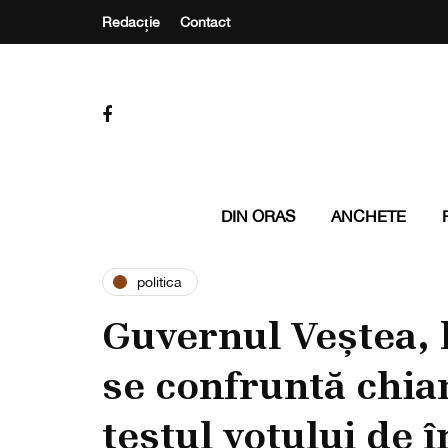
Redacție
Contact
DIN ORAS
ANCHETE
politica
Guvernul Veștea, 
se confruntă chia
testul votului de î