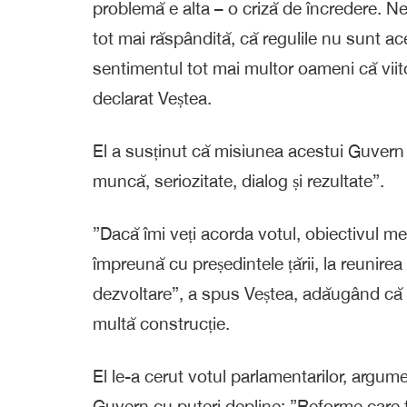
problemă e alta – o criză de încredere. Ne
tot mai răspândită, că regulile nu sunt ace
sentimentul tot mai multor oameni că viitor
declarat Veștea.
El a susținut că misiunea acestui Guvern 
muncă, seriozitate, dialog și rezultate”.
”Dacă îmi veți acorda votul, obiectivul meu
împreună cu președintele țării, la reunirea
dezvoltare”, a spus Veștea, adăugând că 
multă construcție.
El le-a cerut votul parlamentarilor, argum
Guvern cu puteri depline: ”Reforme care t