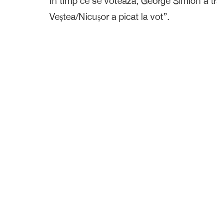
În timp ce se votează, George Simion a 
Veștea/Nicușor a picat la vot”.