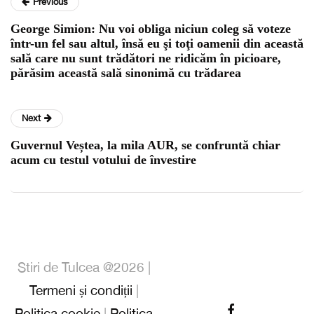
Previous
George Simion: Nu voi obliga niciun coleg să voteze
într-un fel sau altul, însă eu şi toţi oamenii din această
sală care nu sunt trădători ne ridicăm în picioare,
părăsim această sală sinonimă cu trădarea
Next
Guvernul Veștea, la mila AUR, se confruntă chiar
acum cu testul votului de învestire
Stiri de Tulcea @2026 |
Termeni și condiții
|
Politica cookie
|
Politica