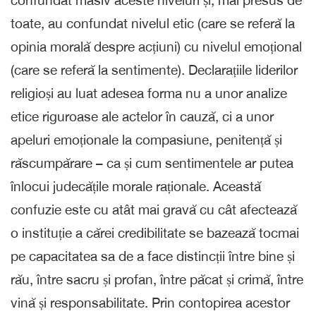
toate, au confundat nivelul etic (care se referă la
opinia morală despre acțiuni) cu nivelul emoțional
(care se referă la sentimente). Declarațiile liderilor
religioși au luat adesea forma nu a unor analize
etice riguroase ale actelor în cauză, ci a unor
apeluri emoționale la compasiune, penitență și
răscumpărare – ca și cum sentimentele ar putea
înlocui judecățile morale raționale. Această
confuzie este cu atât mai gravă cu cât afectează
o instituție a cărei credibilitate se bazează tocmai
pe capacitatea sa de a face distincții între bine și
rău, între sacru și profan, între păcat și crimă, între
vină și responsabilitate. Prin contopirea acestor