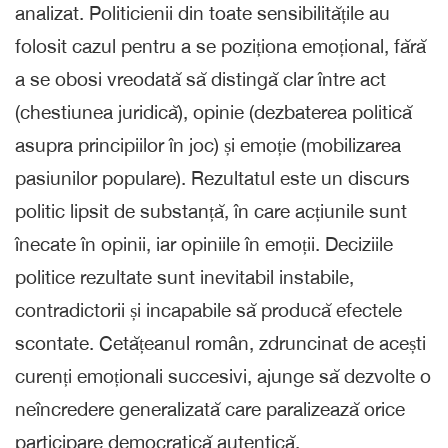
analizat. Politicienii din toate sensibilitățile au
folosit cazul pentru a se poziționa emoțional, fără
a se obosi vreodată să distingă clar între act
(chestiunea juridică), opinie (dezbaterea politică
asupra principiilor în joc) și emoție (mobilizarea
pasiunilor populare). Rezultatul este un discurs
politic lipsit de substanță, în care acțiunile sunt
înecate în opinii, iar opiniile în emoții. Deciziile
politice rezultate sunt inevitabil instabile,
contradictorii și incapabile să producă efectele
scontate. Cetățeanul român, zdruncinat de acești
curenți emoționali succesivi, ajunge să dezvolte o
neîncredere generalizată care paralizează orice
participare democratică autentică.