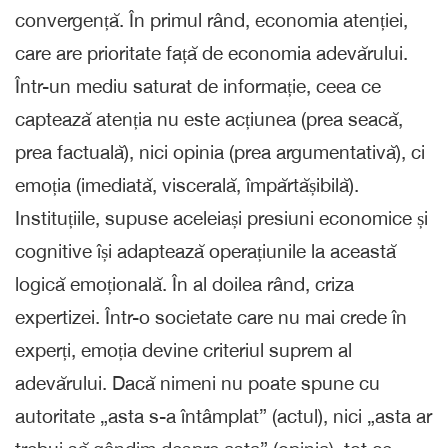
convergență. În primul rând, economia atenției,
care are prioritate față de economia adevărului.
Într-un mediu saturat de informație, ceea ce
captează atenția nu este acțiunea (prea seacă,
prea factuală), nici opinia (prea argumentativă), ci
emoția (imediată, viscerală, împărtășibilă).
Instituțiile, supuse aceleiași presiuni economice și
cognitive își adaptează operațiunile la această
logică emoțională. În al doilea rând, criza
expertizei. Într-o societate care nu mai crede în
experți, emoția devine criteriul suprem al
adevărului. Dacă nimeni nu poate spune cu
autoritate „asta s-a întâmplat” (actul), nici „asta ar