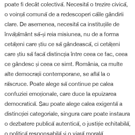
poate fi decât colectivă. Necesită o trezire civică,
o voință comună de a redescoperi căile gândirii
clare. De asemenea, necesită ca instituțiile de
învățământ să-și reia misiunea, nu de a forma
cetățeni care știu ce să gândească, ci cetățeni
care știu să facă distincția între ceea ce fac, ceea
ce gândesc și ceea ce simt. România, ca multe
alte democrații contemporane, se află la o
răscruce. Poate alege să continue pe calea
confuziei emoționale, care duce la epuizarea
democratică. Sau poate alege calea exigentă a
distincției categoriale, singura care poate instaura
o dezbatere publică autentică, o justiție echitabilă,
o politică responsabilă și o viață morală