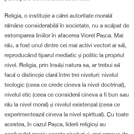
Religia, o instituție a cărei autoritate morală
rămâne considerabilă în societate, nu a scăpat de
estomparea liniilor în afacerea Viorel Pașca. Mai
rău, a fost unul dintre cei mai activi vectori ai săi,
reproducând tiparul mediatic și politic la propriul
nivel. Religia, prin însăși natura sa, ar trebui să
facă o distincție clară între trei niveluri: nivelul
teologic (ceea ce crede cineva la nivel doctrinal),
nivelul etic (ceea ce consideră cineva a fi bun sau
rău la nivel moral) și nivelul existențial (ceea ce
experimentează cineva la nivel spiritual). Cu toate
acestea, în cazul Pașca, liderii religioși au
confundat masiv aceste niveluri și, mai presus de