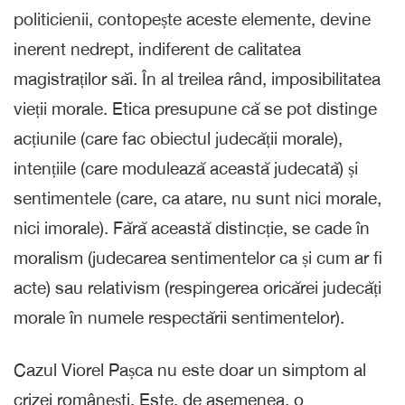
politicienii, contopește aceste elemente, devine
inerent nedrept, indiferent de calitatea
magistraților săi. În al treilea rând, imposibilitatea
vieții morale. Etica presupune că se pot distinge
acțiunile (care fac obiectul judecății morale),
intențiile (care modulează această judecată) și
sentimentele (care, ca atare, nu sunt nici morale,
nici imorale). Fără această distincție, se cade în
moralism (judecarea sentimentelor ca și cum ar fi
acte) sau relativism (respingerea oricărei judecăți
morale în numele respectării sentimentelor).
Cazul Viorel Pașca nu este doar un simptom al
crizei românești. Este, de asemenea, o