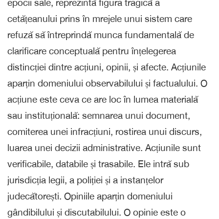
epocii sale, reprezintă figura tragică a
cetățeanului prins în mrejele unui sistem care
refuză să întreprindă munca fundamentală de
clarificare conceptuală pentru înțelegerea
distincției dintre acțiuni, opinii, și afecte. Acțiunile
aparțin domeniului observabilului și factualului. O
acțiune este ceva ce are loc în lumea materială
sau instituțională: semnarea unui document,
comiterea unei infracțiuni, rostirea unui discurs,
luarea unei decizii administrative. Acțiunile sunt
verificabile, databile și trasabile. Ele intră sub
jurisdicția legii, a poliției și a instanțelor
judecătorești. Opiniile aparțin domeniului
gândibilului și discutabilului. O opinie este o