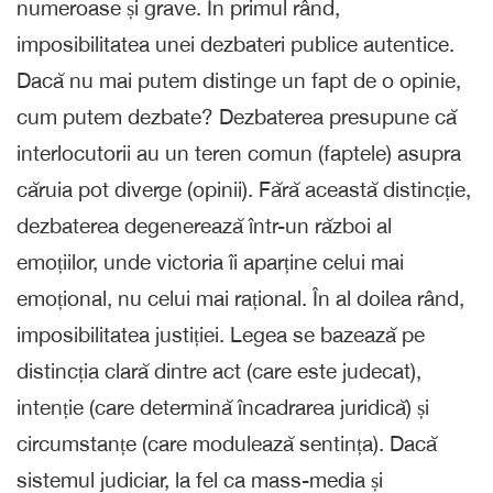
numeroase și grave. În primul rând,
imposibilitatea unei dezbateri publice autentice.
Dacă nu mai putem distinge un fapt de o opinie,
cum putem dezbate? Dezbaterea presupune că
interlocutorii au un teren comun (faptele) asupra
căruia pot diverge (opinii). Fără această distincție,
dezbaterea degenerează într-un război al
emoțiilor, unde victoria îi aparține celui mai
emoțional, nu celui mai rațional. În al doilea rând,
imposibilitatea justiției. Legea se bazează pe
distincția clară dintre act (care este judecat),
intenție (care determină încadrarea juridică) și
circumstanțe (care modulează sentința). Dacă
sistemul judiciar, la fel ca mass-media și