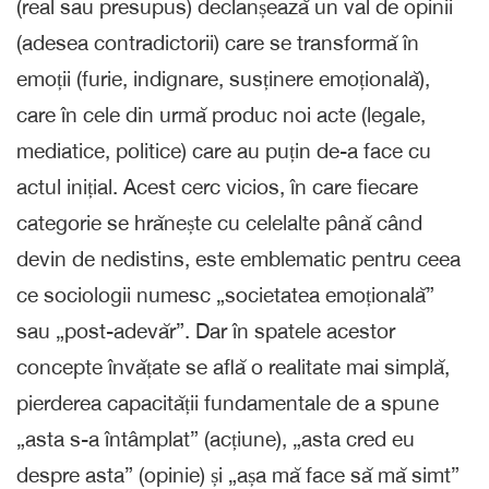
(real sau presupus) declanșează un val de opinii
(adesea contradictorii) care se transformă în
emoții (furie, indignare, susținere emoțională),
care în cele din urmă produc noi acte (legale,
mediatice, politice) care au puțin de-a face cu
actul inițial. Acest cerc vicios, în care fiecare
categorie se hrănește cu celelalte până când
devin de nedistins, este emblematic pentru ceea
ce sociologii numesc „societatea emoțională”
sau „post-adevăr”. Dar în spatele acestor
concepte învățate se află o realitate mai simplă,
pierderea capacității fundamentale de a spune
„asta s-a întâmplat” (acțiune), „asta cred eu
despre asta” (opinie) și „așa mă face să mă simt”