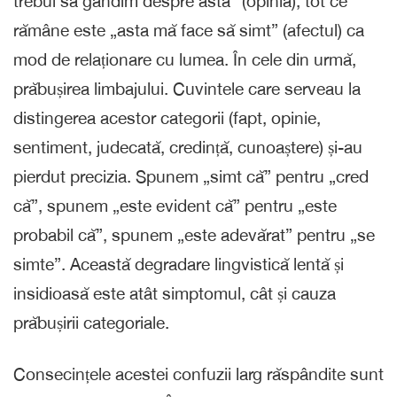
trebui să gândim despre asta” (opinia), tot ce
rămâne este „asta mă face să simt” (afectul) ca
mod de relaționare cu lumea. În cele din urmă,
prăbușirea limbajului. Cuvintele care serveau la
distingerea acestor categorii (fapt, opinie,
sentiment, judecată, credință, cunoaștere) și-au
pierdut precizia. Spunem „simt că” pentru „cred
că”, spunem „este evident că” pentru „este
probabil că”, spunem „este adevărat” pentru „se
simte”. Această degradare lingvistică lentă și
insidioasă este atât simptomul, cât și cauza
prăbușirii categoriale.
Consecințele acestei confuzii larg răspândite sunt