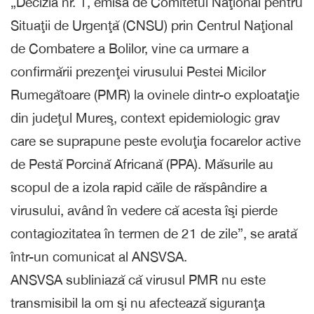
„Decizia nr. 1, emisă de Comitetul Naţional pentru
Situaţii de Urgenţă (CNSU) prin Centrul Naţional
de Combatere a Bolilor, vine ca urmare a
confirmării prezenţei virusului Pestei Micilor
Rumegătoare (PMR) la ovinele dintr-o exploataţie
din judeţul Mureş, context epidemiologic grav
care se suprapune peste evoluţia focarelor active
de Pestă Porcină Africană (PPA). Măsurile au
scopul de a izola rapid căile de răspândire a
virusului, având în vedere că acesta îşi pierde
contagiozitatea în termen de 21 de zile”, se arată
într-un comunicat al ANSVSA.
ANSVSA subliniază că virusul PMR nu este
transmisibil la om şi nu afectează siguranţa