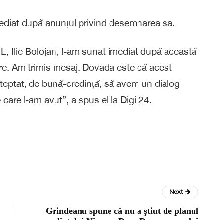
 imediat după anunțul privind desemnarea sa.
NL, Ilie Bolojan, l-am sunat imediat după această
are. Am trimis mesaj. Dovada este că acest
șteptat, de bună-credință, să avem un dialog
e care l-am avut”, a spus el la Digi 24.
Next
Grindeanu spune că nu a ştiut de planul