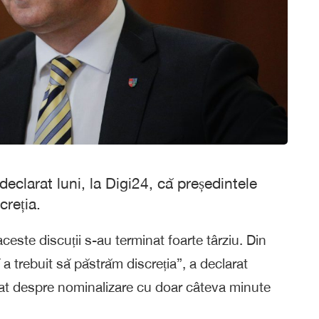
clarat luni, la Digi24, că președintele
creția.
este discuții s-au terminat foarte târziu. Din
a trebuit să păstrăm discreția”, a declarat
lat despre nominalizare cu doar câteva minute