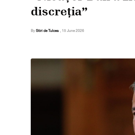
discreția”
By
Stiri de Tulcea
,
15 June 2026