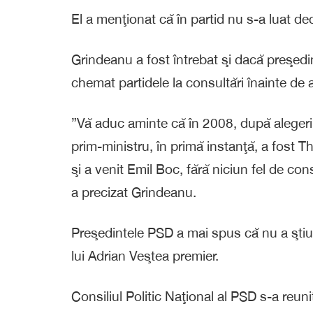
El a menţionat că în partid nu s-a luat de
Grindeanu a fost întrebat şi dacă preşedi
chemat partidele la consultări înainte de
”Vă aduc aminte că în 2008, după aleger
prim-ministru, în primă instanţă, a fost T
şi a venit Emil Boc, fără niciun fel de con
a precizat Grindeanu.
Preşedintele PSD a mai spus că nu a ştiu
lui Adrian Veştea premier.
Consiliul Politic Naţional al PSD s-a reuni