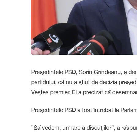
Preşedintele PSD, Sorin Grindeanu, a decla
partidului, că nu a ştiut de decizia preşe
Veştea premier. El a precizat că desemnar
Preşedintele PSD a fost întrebat la Parla
”Să vedem, urmare a discuţiilor”, a răsp