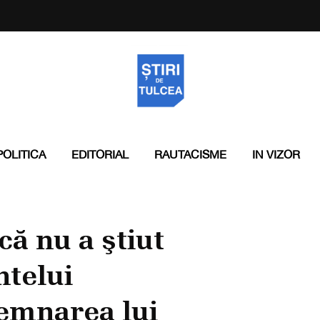
POLITICA
EDITORIAL
RAUTACISME
IN VIZOR
ă nu a ştiut
ntelui
emnarea lui