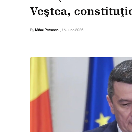
Veştea, constituţi
By
Mihai Petrusca
,
15 June 2026