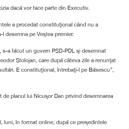
cizia dacă vor face parte din Executiv.
ntele a procedat constituţional când nu a
 a-l desemna pe Veştea premier.
i, s-a făcut un guvern PSD-PDL şi desemnat
heodor Stolojan, care după câteva zile a renunţat
sultări. E constituţional, întrebaţi-l pe Băsescu”,
t de planul lui Nicuşor Dan privind desemnarea
t, luni, în format online, după ce preşedintele