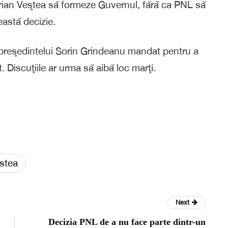
rian Veştea să formeze Guvernul, fără ca PNL să
eastă decizie.
 preşedintelui Sorin Grindeanu mandat pentru a
 Discuţiile ar urma să aibă loc marţi.
stea
Next
Decizia PNL de a nu face parte dintr-un