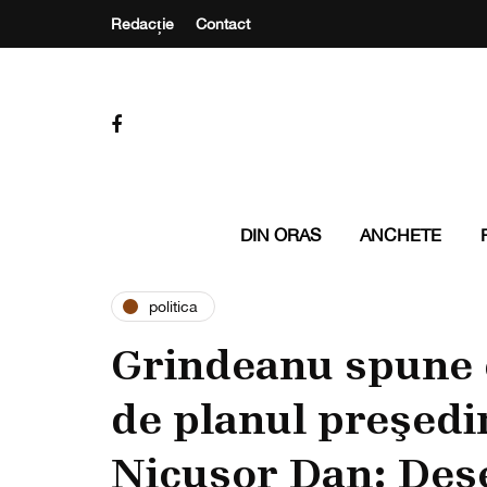
Redacție
Contact
DIN ORAS
ANCHETE
politica
Grindeanu spune c
de planul preşedi
Nicuşor Dan: Des