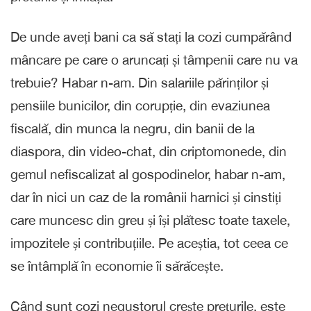
De unde aveți bani ca să stați la cozi cumpărând
mâncare pe care o aruncați și tâmpenii care nu va
trebuie? Habar n-am. Din salariile părinților și
pensiile bunicilor, din corupție, din evaziunea
fiscală, din munca la negru, din banii de la
diaspora, din video-chat, din criptomonede, din
gemul nefiscalizat al gospodinelor, habar n-am,
dar în nici un caz de la românii harnici și cinstiți
care muncesc din greu și își plătesc toate taxele,
impozitele și contribuțiile. Pe aceștia, tot ceea ce
se întâmplă în economie îi sărăcește.
Când sunt cozi negustorul crește prețurile, este