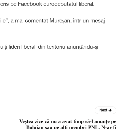
 scris pe Facebook eurodeputatul liberal.
ile”, a mai comentat Mureșan, într-un mesaj
ți lideri liberali din teritoriu anunțându-și
Next
Veștea zice că nu a avut timp să-l anunțe pe
Bolojan sau pe alți membri PNL. N-ar fi