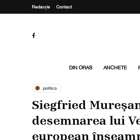
Redacție
Contact
DIN ORAS
ANCHETE
politica
Siegfried Mureșa
desemnarea lui Ve
european înseamn