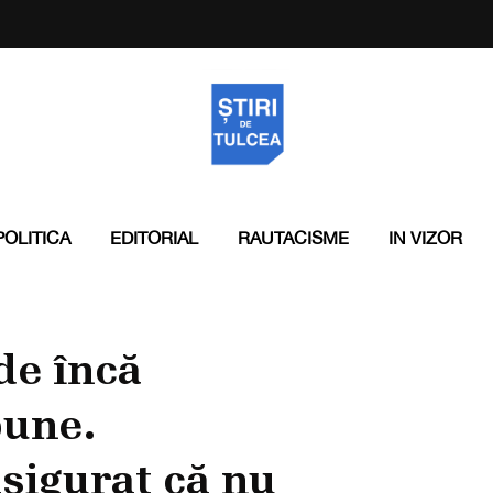
POLITICA
EDITORIAL
RAUTACISME
IN VIZOR
de încă
bune.
sigurat că nu