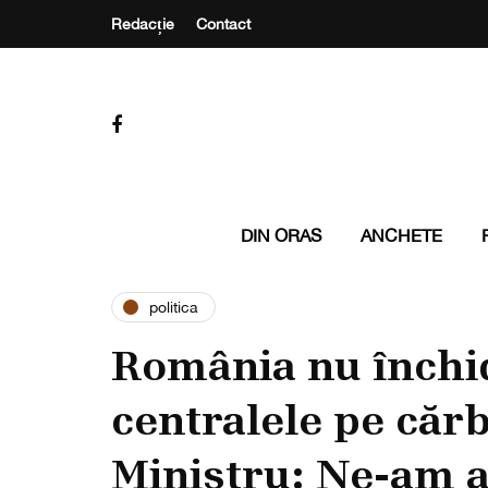
Redacție
Contact
DIN ORAS
ANCHETE
politica
România nu închi
centralele pe căr
Ministru: Ne-am a