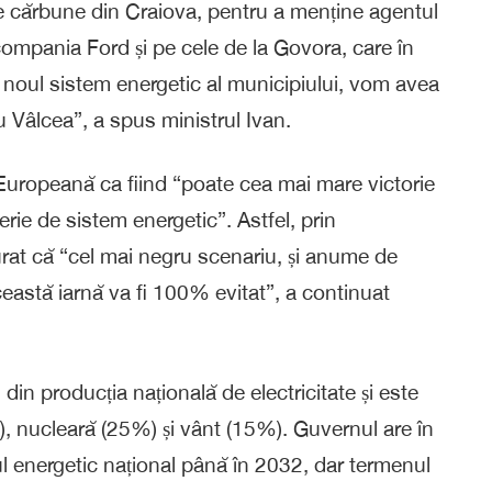
 cărbune din Craiova, pentru a menține agentul
 compania Ford și pe cele de la Govora, care în
a noul sistem energetic al municipiului, vom avea
u Vâlcea”, a spus ministrul Ivan.
a Europeană ca fiind “poate cea mai mare victorie
rie de sistem energetic”. Astfel, prin
rat că “cel mai negru scenariu, și anume de
ceastă iarnă va fi 100% evitat”, a continuat
in producția națională de electricitate și este
, nucleară (25%) și vânt (15%). Guvernul are în
ul energetic național până în 2032, dar termenul