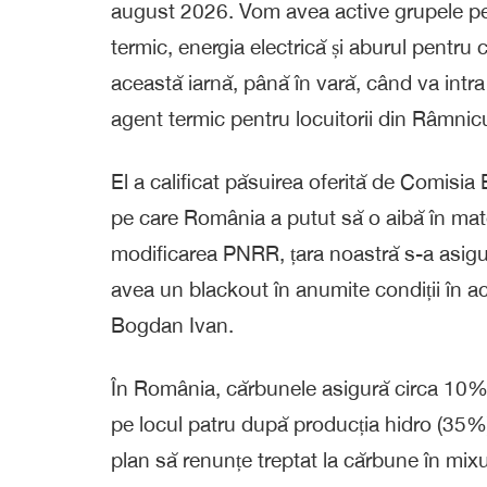
august 2026. Vom avea active grupele pe
termic, energia electrică și aburul pentru
această iarnă, până în vară, când va intr
agent termic pentru locuitorii din Râmnic
El a calificat păsuirea oferită de Comisi
pe care România a putut să o aibă în mate
modificarea PNRR, țara noastră s-a asigu
avea un blackout în anumite condiții în a
Bogdan Ivan.
În România, cărbunele asigură circa 10% d
pe locul patru după producția hidro (35%)
plan să renunțe treptat la cărbune în mix