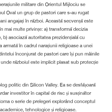
ațiunile militare din Orientul Mijlociu se
roul Oval un grup de pastori care s-au rugat
cani angajați în război. Această secvență este
în mai multe privințe: a) transformă decizia
ce, b) asociază autoritatea prezidențială cu
ea armată în cadrul narațiunii religioase a unei
telui înconjurat de pastori care își pun mâinile
 unde războiul este implicit plasat sub protecție
og politic din Silicon Valley. Ea se desfășoară
dar investitor în capital de risc și susținător
 Roma o serie de prelegeri explorând conceptul
i academice, tehnologice și religioase.