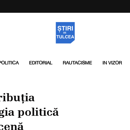
POLITICA
EDITORIAL
RAUTACISME
IN VIZOR
ribuția
gia politică
scenă