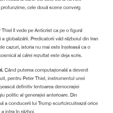
În profunzime, cele două scene converg
 Thiel îl vede pe Anticrist ca pe o figură
 a globalizării. Predicatorii văd războiul din Iran
 cazuri, istoria nu mai este înțeleasă ca o
osmică al cărei rezultat este deja scris.
i.
Când puterea computațională a devenit
uit, pentru Peter Thiel, instrumentul unei
ească definitiv lentoarea democrației
u politic al generației anterioare. Din
nă a conducerii lui Trump scurtcircuitează orice
a intra în război.