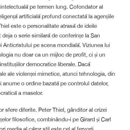
e intelectuală pe termen lung. Cofondator al
igență artificială profund conectată la agențiile
hiel este o personalitate atrasă de ideile
t deja o serie similară de conferințe la San
ei Anticristului pe scena mondială. Viziunea lui
ogia nu doar ca un mijloc de profit, ci și un
nstituțiilor democratice liberale. Dacă
le ale violenței mimetice, atunci tehnologia, din
și anume o ordine bazată pe controlul datelor,
ocratică a maselor.
sfere diferite. Peter Thiel, gânditor al crizei
țelor filosofice, combinându-i pe Girard și Carl
i media al căror stil este cel al fervorii