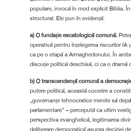
populare, invocă în mod explicit Biblia. 
structural. Ele pun în evidență:
a) O fundație escatologică comună.
Peter
operativă pentru înțelegerea riscurilor IA și
ca pe o etapă a Armaghedonului. În ambele
discuție politică deschisă, ci ca o dramă c
b) O transcendență comună a democrație
putere politică, această cucerire a constit
„guvernanțe tehnocratice menite să depăș
parlamentare” – percepută ca ultim vestigi
perspectiva evanghelică, legitimarea divi
deliberare democratică asupra deciziei de 