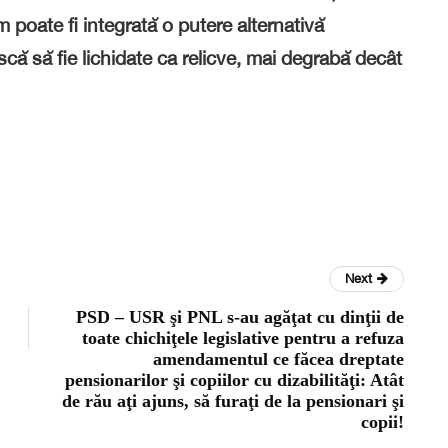
 poate fi integrată o putere alternativă
scă să fie lichidate ca relicve, mai degrabă decât
Next
PSD – USR şi PNL s-au agăţat cu dinţii de
toate chichiţele legislative pentru a refuza
amendamentul ce făcea dreptate
pensionarilor şi copiilor cu dizabilităţi: Atât
de rău aţi ajuns, să furaţi de la pensionari şi
copii!