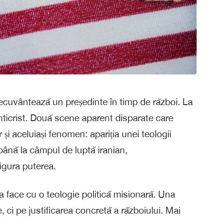
cuvântează un președinte în timp de război. La
nticrist. Două scene aparent disparate care
și aceluiași fenomen: apariția unei teologii
y până la câmpul de luptă iranian,
figura puterea.
 face cu o teologie politică misionară. Una
 ci pe justificarea concretă a războiului. Mai