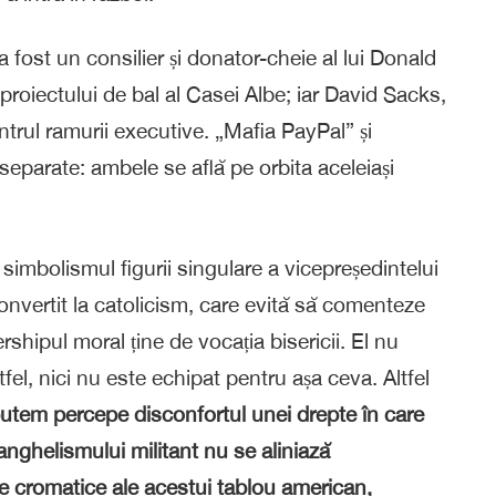
a fost un consilier și donator-cheie al lui Donald
 proiectului de bal al Casei Albe; iar David Sacks,
ntrul ramurii executive. „Mafia PayPal” și
eparate: ambele se află pe orbita aceleiași
simbolismul figurii singulare a vicepreședintelui
convertit la catolicism, care evită să comenteze
rshipul moral ține de vocația bisericii. El nu
el, nici nu este echipat pentru așa ceva. Altfel
utem percepe disconfortul unei drepte în care
vanghelismului militant nu se aliniază
e cromatice ale acestui tablou american,