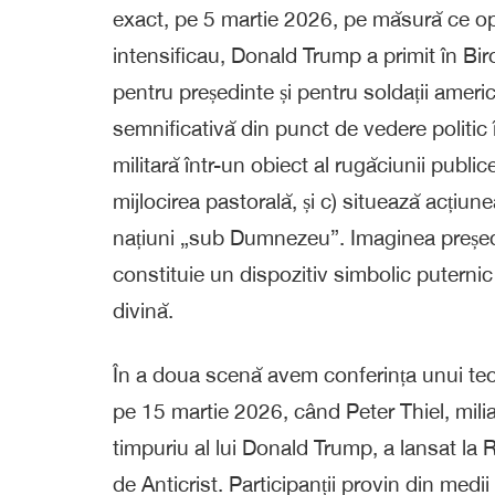
exact, pe 5 martie 2026, pe măsură ce oper
intensificau, Donald Trump a primit în Bi
pentru președinte și pentru soldații ameri
semnificativă din punct de vedere politic 
militară într-un obiect al rugăciunii publi
mijlocirea pastorală, și c) situează acțiun
națiuni „sub Dumnezeu”. Imaginea președin
constituie un dispozitiv simbolic puternic
divină.
În a doua scenă avem conferința unui teol
pe 15 martie 2026, când Peter Thiel, miliar
timpuriu al lui Donald Trump, a lansat la
de Anticrist. Participanții provin din medi