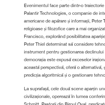
Evenimentul face parte dintr-o traiectori
Palantir Technologies, o companie de intel
americane de apărare și informații, Peter T
religioase și filozofice care a mai organiza
Francisco, explorând posibilitatea apariți
Peter Thiel determinat să considere tehnol
instrument pentru gestionarea declinului i
democrația este expusă exceselor iraționa
această perspectivă, oferă o alternativă, 
predicția algoritmică și o gestionare tehn
La suprafață, cele două scene aparțin unor 
civilizaționale, operează în lumea conferin
Schmitt. Pastorii din Biroul Oval, predicator