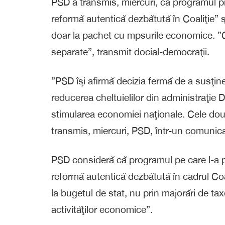
PSD a transmis, miercuri, că programul p
reformă autentică dezbătută în Coaliţie” 
doar la pachet cu mpsurile economice. ”
separate”, transmit docial-democraţii.
”PSD îşi afirmă decizia fermă de a susţi
reducerea cheltuielilor din administraţie
stimularea economiei naţionale. Cele do
transmis, miercuri, PSD, într-un comunic
PSD consideră că programul pe care l-a p
reformă autentică dezbătută în cadrul Coal
la bugetul de stat, nu prin majorări de tax
activităţilor economice”.