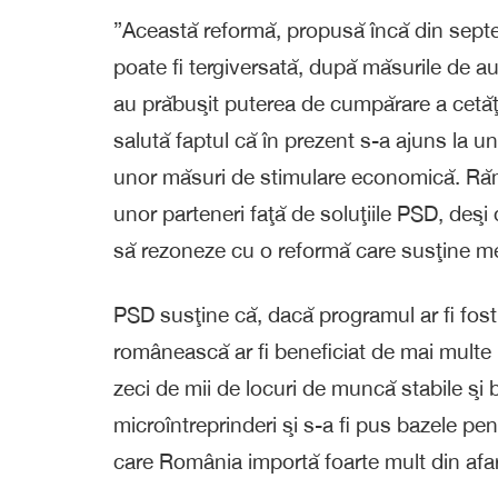
”Această reformă, propusă încă din sept
poate fi tergiversată, după măsurile de a
au prăbuşit puterea de cumpărare a cetăţ
salută faptul că în prezent s-a ajuns la un
unor măsuri de stimulare economică. Rămâ
unor parteneri faţă de soluţiile PSD, deşi d
să rezoneze cu o reformă care susţine med
PSD susţine că, dacă programul ar fi fost 
românească ar fi beneficiat de mai multe m
zeci de mii de locuri de muncă stabile şi 
microîntreprinderi şi s-a fi pus bazele pe
care România importă foarte mult din afa