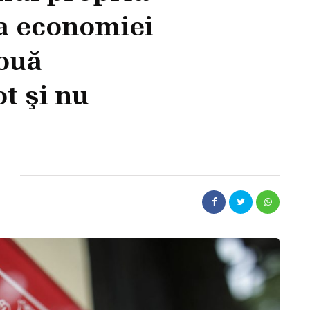
a economiei
două
t şi nu