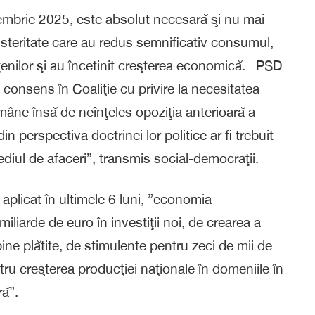
embrie 2025, este absolut necesară şi nu mai
usteritate care au redus semnificativ consumul,
enilor şi au încetinit creşterea economică. PSD
 consens în Coaliţie cu privire la necesitatea
ne însă de neînţeles opoziţia anterioară a
in perspectiva doctrinei lor politice ar fi trebuit
iul de afaceri”, transmis social-democraţii.
aplicat în ultimele 6 luni, ”economia
iliarde de euro în investiţii noi, de crearea a
bine plătite, de stimulente pentru zeci de mii de
ntru creşterea producţiei naţionale în domeniile în
ră”.