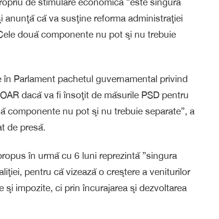
ropriu de stimulare economică ”este singura
şi anunţă că va susţine reforma administraţiei
Cele două componente nu pot şi nu trebuie
ne în Parlament pachetul guvernamental privind
 DOAR dacă va fi însoţit de măsurile PSD pentru
uă componente nu pot şi nu trebuie separate”, a
at de presă.
ropus în urmă cu 6 luni reprezintă ”singura
iţiei, pentru că vizează o creştere a veniturilor
e şi impozite, ci prin încurajarea şi dezvoltarea