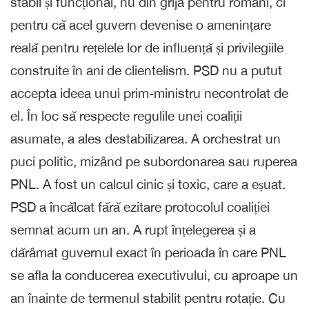
stabil și funcțional, nu din grijă pentru români, ci
pentru că acel guvern devenise o amenințare
reală pentru rețelele lor de influență și privilegiile
construite în ani de clientelism. PSD nu a putut
accepta ideea unui prim-ministru necontrolat de
el. În loc să respecte regulile unei coaliții
asumate, a ales destabilizarea. A orchestrat un
puci politic, mizând pe subordonarea sau ruperea
PNL. A fost un calcul cinic și toxic, care a eșuat.
PSD a încălcat fără ezitare protocolul coaliției
semnat acum un an. A rupt înțelegerea și a
dărâmat guvernul exact în perioada în care PNL
se afla la conducerea executivului, cu aproape un
an înainte de termenul stabilit pentru rotație. Cu