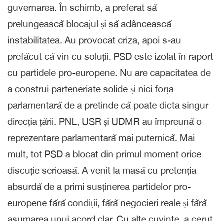
guvernarea. În schimb, a preferat să
prelungească blocajul și să adâncească
instabilitatea. Au provocat criza, apoi s-au
prefăcut că vin cu soluții. PSD este izolat în raport
cu partidele pro-europene. Nu are capacitatea de
a construi parteneriate solide și nici forța
parlamentară de a pretinde că poate dicta singur
direcția țării. PNL, USR și UDMR au împreună o
reprezentare parlamentară mai puternică. Mai
mult, tot PSD a blocat din primul moment orice
discuție serioasă. A venit la masă cu pretenția
absurdă de a primi susținerea partidelor pro-
europene fără condiții, fără negocieri reale și fără
asumarea unui acord clar. Cu alte cuvinte, a cerut