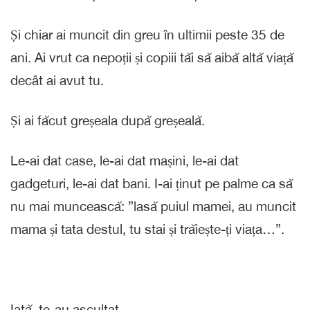
Și chiar ai muncit din greu în ultimii peste 35 de
ani. Ai vrut ca nepoții și copiii tăi să aibă altă viață
decât ai avut tu.
Și ai făcut greșeala după greșeală.
Le-ai dat case, le-ai dat mașini, le-ai dat
gadgeturi, le-ai dat bani. I-ai ținut pe palme ca să
nu mai muncească: ”lasă puiul mamei, au muncit
mama și tata destul, tu stai și trăiește-ți viața…”.
Iată, te-au ascultat.