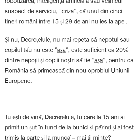
robotizarea, inteligența artificială sau veșnicul
suspect de serviciu, ”criza”, că unul din cinci
tineri români între 15 și 29 de ani nu ies la apel.
Și nu, Decrețelule, nu mai repeta că nepotul sau
copilul tău nu este ”
așa
”, este suficient ca 20%
dintre nepoții și copiii noștri să fie ”
așa
”, pentru ca
România să primească din nou oprobiul Uniunii
Europene.
Tu ești de vină, Decrețelule, tu care la 15 ani ai
primit un șut în fund de la bunici și părinți și ai fost
trimis la carte și la muncă – mai ții minte?