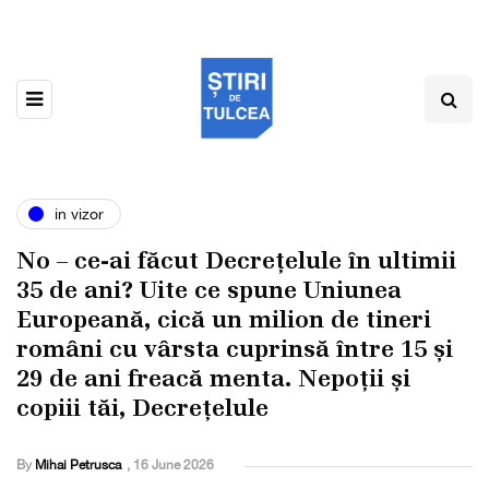
in vizor
No – ce-ai făcut Decrețelule în ultimii
35 de ani? Uite ce spune Uniunea
Europeană, cică un milion de tineri
români cu vârsta cuprinsă între 15 și
29 de ani freacă menta. Nepoții și
copiii tăi, Decrețelule
By
Mihai Petrusca
,
16 June 2026