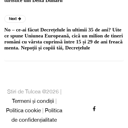
turistice din Delta Dunării
Next
No – ce-ai făcut Decrețelule în ultimii 35 de ani? Uite
ce spune Uniunea Europeană, cică un milion de tineri
români cu vârsta cuprinsă între 15 și 29 de ani freacă
menta. Nepoții și copiii tăi, Decrețelule
Stiri de Tulcea @2026 |
Termeni și condiții
|
Politica cookie
|
Politica
de confidențialitate