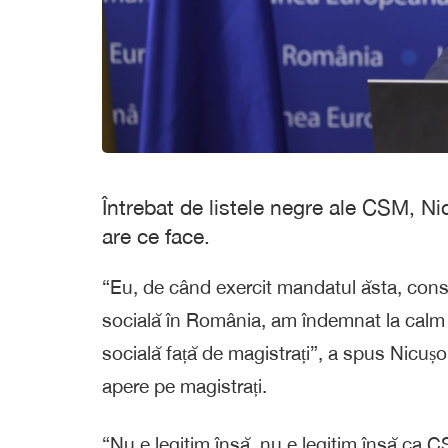
Întrebat de listele negre ale CSM, Nic
are ce face.
“Eu, de când exercit mandatul ăsta, con
socială în România, am îndemnat la calm 
socială față de magistrați”, a spus Nicu
apere pe magistrați.
“Nu e legitim însă, nu e legitim însă ca C