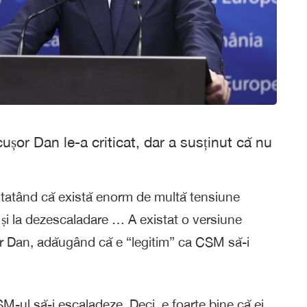
ușor Dan le-a criticat, dar a susținut că nu
statând că există enorm de multă tensiune
și la dezescaladare … A existat o versiune
șor Dan, adăugând că e “legitim” ca CSM să-i
SM-ul să-i escaladeze. Deci, e foarte bine că ei