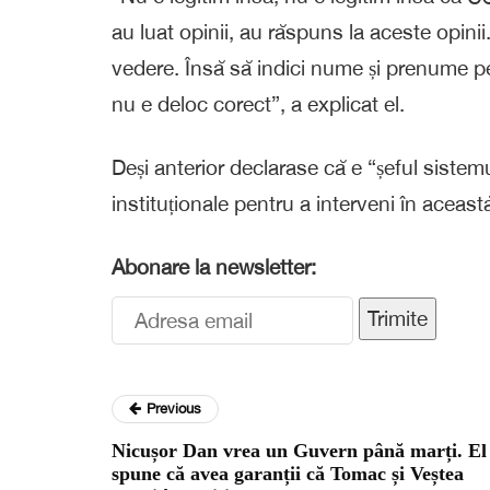
au luat opinii, au răspuns la aceste opini
vedere. Însă să indici nume și prenume pe
nu e deloc corect”, a explicat el.
Deși anterior declarase că e “șeful siste
instituționale pentru a interveni în aceas
Abonare la newsletter:
Trimite
Previous
Nicușor Dan vrea un Guvern până marți. El
spune că avea garanții că Tomac și Veștea