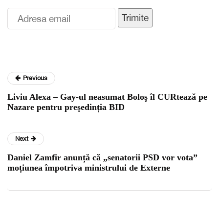
Trimite
Previous
Liviu Alexa – Gay-ul neasumat Boloş îl CURteazǎ pe
Nazare pentru preşedinția BID
Next
Daniel Zamfir anunță că „senatorii PSD vor vota”
moțiunea împotriva ministrului de Externe