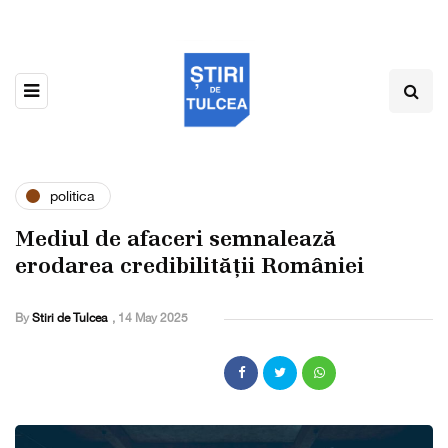
politica
Mediul de afaceri semnalează
erodarea credibilității României
By
Stiri de Tulcea
,
14 May 2025