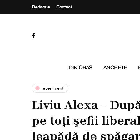
Redacție
Contact
DIN ORAS
ANCHETE
eveniment
Liviu Alexa – Dupǎ
pe toți şefii libera
leapǎdǎ de şpǎga