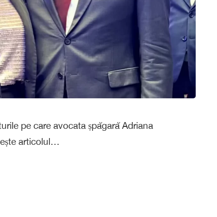
ăturile pe care avocata șpăgară Adriana
tește articolul…