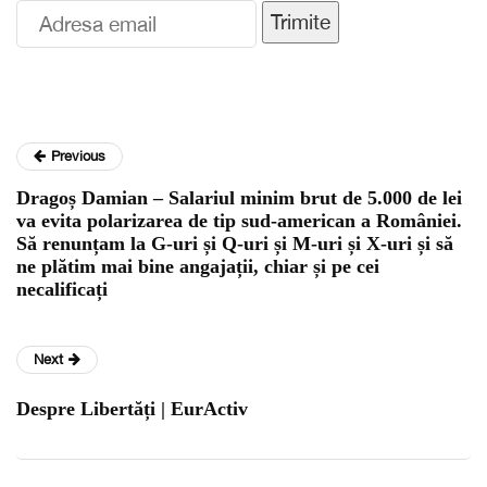
Trimite
Previous
Dragoș Damian – Salariul minim brut de 5.000 de lei
va evita polarizarea de tip sud-american a României.
Să renunțam la G-uri și Q-uri și M-uri și X-uri și să
ne plătim mai bine angajații, chiar și pe cei
necalificați
Next
Despre Libertăți | EurActiv