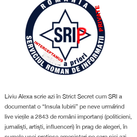
Liviu Alexa scrie azi în Strict Secret cum SRI a
documentat o “Insula Iubirii” pe neve urmǎrind
live viețile a 2843 de români importanți (politicieni,
jurnalişti, artişti, influenceri) în prag de alegeri, în
numele unei pretinse amenintari pe care nici azi