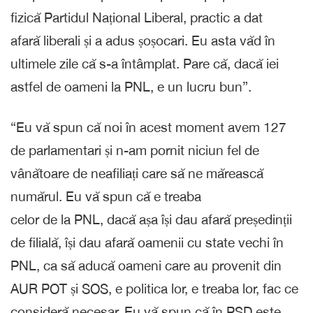
fizică Partidul Național Liberal, practic a dat
afară liberali și a adus șoșocari. Eu asta văd în
ultimele zile că s-a întâmplat. Pare că, dacă iei
astfel de oameni la PNL, e un lucru bun”.
“Eu vă spun că noi în acest moment avem 127
de parlamentari și n-am pornit niciun fel de
vânătoare de neafiliați care să ne mărească
numărul. Eu vă spun că e treaba
celor de la PNL, dacă așa își dau afară președinții
de filială, își dau afară oamenii cu state vechi în
PNL, ca să aducă oameni care au provenit din
AUR POT și SOS, e politica lor, e treaba lor, fac ce
consideră necesar. Eu vă spun că în PSD este