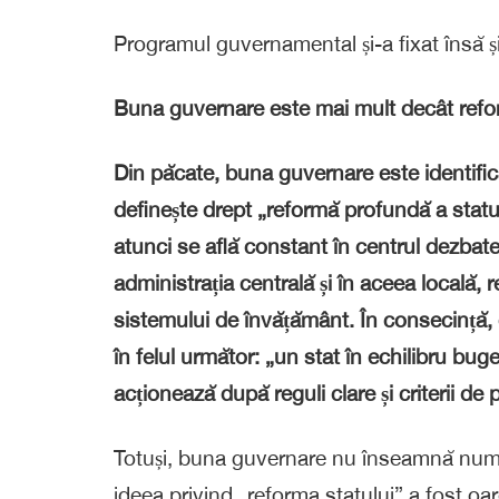
Programul guvernamental și-a fixat însă
Buna guvernare este mai mult decât refo
Din păcate, buna guvernare este identifi
definește drept „reformă profundă a statulu
atunci se află constant în centrul dezbater
administrația centrală și în aceea locală, 
sistemului de învățământ. În consecință, 
în felul următor: „un stat în echilibru bu
acționează după reguli clare și criterii de
Totuși, buna guvernare nu înseamnă numai
ideea privind „reforma statului” a fost oa