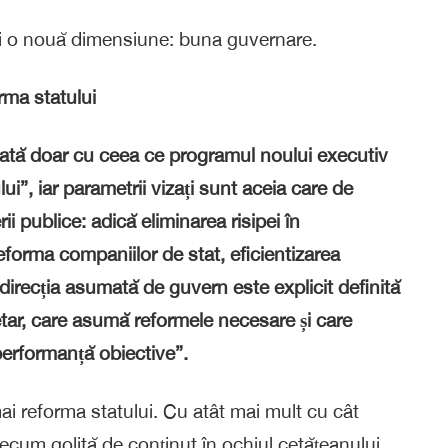
 și o nouă dimensiune: buna guvernare.
rma statului
cată doar cu ceea ce programul noului executiv
i”, iar parametrii vizați sunt aceia care de
ii publice: adică eliminarea risipei în
reforma companiilor de stat, eficientizarea
direcția asumată de guvern este explicit definită
getar, care asumă reformele necesare și care
 performanță obiective”.
 reforma statului. Cu atât mai mult cu cât
recum golită de conținut în ochiul cetățeanului