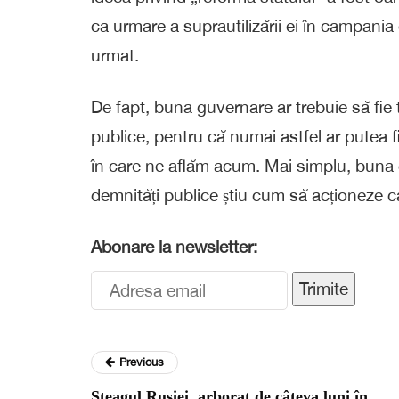
ca urmare a suprautilizării ei în campania 
urmat.
De fapt, buna guvernare ar trebuie să fie t
publice, pentru că numai astfel ar putea fi
în care ne aflăm acum. Mai simplu, buna 
demnități publice știu cum să acționeze 
Abonare la newsletter:
Trimite
Previous
Steagul Rusiei, arborat de câteva luni în