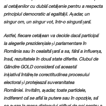
al cetățenilor cu dublă cetățenie
pentru a respecta
principiul democratic al egalității.
Așadar, un
singur om, un singur vot, într-o singură țară.
Astfel, fiecare cetățean va decide dacă participă
la alegerile prezidențiale și parlamentare
în
România sau în cealaltă țară a sa,
fără a influența,
însă, rezultatele în două state diferite.
Clubul de
Gândire GOLD consideră că această
inițiativă
întărește corectitudinea procesului
electoral și protejează suveranitatea
României.
Invităm, așadar, toate partidele,
indiferent că se află la putere sau în opoziție,
să
se așeze la masa dialogului alături de noi
pentru a