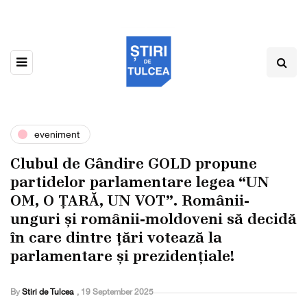
eveniment
Clubul de Gândire GOLD propune
partidelor parlamentare legea “UN
OM, O ȚARĂ, UN VOT”. Românii-
unguri și românii-moldoveni să decidă
în care dintre țări votează la
parlamentare și prezidențiale!
By
Stiri de Tulcea
,
19 September 2025