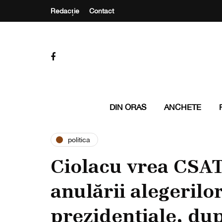
Redacție
Contact
DIN ORAS
ANCHETE
politica
Ciolacu vrea CSA
anulării alegerilo
prezidențiale, după