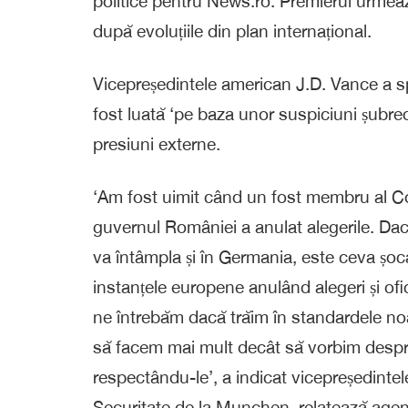
politice pentru News.ro. Premierul urmeaz
după evoluțiile din plan internațional.
Vicepreședintele american J.D. Vance a sp
fost luată ‘pe baza unor suspiciuni șubrede
presiuni externe.
‘Am fost uimit când un fost membru al Co
guvernul României a anulat alegerile. Dac
va întâmpla și în Germania, este ceva ș
instanțele europene anulând alegeri și ofic
ne întrebăm dacă trăim în standardele noa
să facem mai mult decât să vorbim despre
respectându-le’, a indicat vicepreședintel
Securitate de la Munchen, relatează agenț