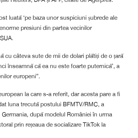
fost luată ‘pe baza unor suspiciuni șubrede ale
i enorme presiuni din partea vecinilor
e SUA.
 cu câteva sute de mii de dolari plătiți de o țară
unci înseamnă că ea nu este foarte puternică’, a
nilor europeni”.
uropean la care s-a referit, dar acesta pare a fi
cordat luna trecută postului BFMTV/RMC, a
 din Germania, după modelul României în urma
ctoral prin rețeaua de socializare TikTok la