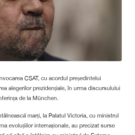
nvocarea CSAT, cu acordul președintelui
ea alegerilor prezidențiale, în urma discursulului
nferința de la München.
âlnească marți, la Palatul Victoria, cu ministrul
a evoluțiilor internaționale, au precizat surse