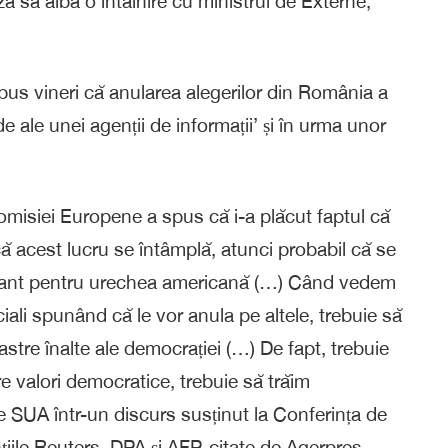
ă să aibă o întâlnire cu ministrul de Externe,
us vineri că anularea alegerilor din România a
 ale unei agenții de informații’ și în urma unor
misiei Europene a spus că i-a plăcut faptul că
ă acest lucru se întâmplă, atunci probabil că se
ocant pentru urechea americană (…) Când vedem
iali spunând că le vor anula pe altele, trebuie să
stre înalte ale democrației (…) De fapt, trebuie
 valori democratice, trebuie să trăim
e SUA într-un discurs susținut la Conferința de
iile Reuters, DPA și AFP, citate de Agerpres.