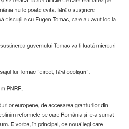
și să treacă lucruri dificile de care realitatea pe
nia nu le poate evita, fără o susținere
pă discuțiile cu Eugen Tomac, care au avut loc la
d susținerea guvernului Tomac va fi luată miercuri
jul lui Tomac ”direct, fără ocolișuri”.
ecum PNRR.
durilor europene, de accesarea granturilor din
eplinim reformele pe care România și le-a sumat
um. E vorba, în principal, de nouă legi care