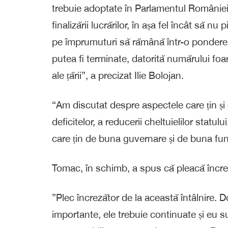
trebuie adoptate în Parlamentul Românie
finalizării lucrărilor, în așa fel încât să n
pe împrumuturi să rămână într-o pondere 
putea fi terminate, datorită numărului foarte
ale țării”, a precizat Ilie Bolojan.
“Am discutat despre aspectele care țin și
deficitelor, a reducerii cheltuielilor statu
care țin de buna guvernare și de buna fun
Tomac, în schimb, a spus că pleacă încreză
”Plec încrezător de la această întâlnire.
importante, ele trebuie continuate și eu s