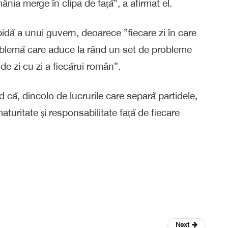
nia merge în clipa de față”, a afirmat el.
dă a unui guvern, deoarece ”fiecare zi în care
oblemă care aduce la rând un set de probleme
e zi cu zi a fiecărui român”.
 că, dincolo de lucrurile care separă partidele,
uritate și responsabilitate față de fiecare
Next