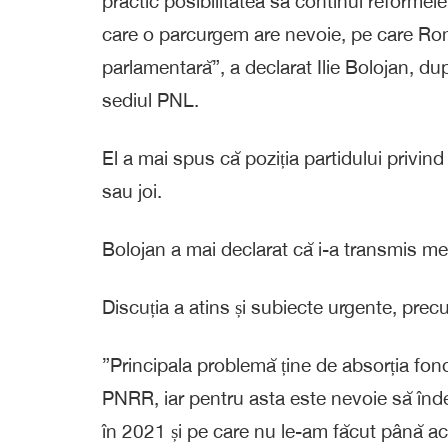
practic posibilitatea să continui reformele 
care o parcurgem are nevoie, pe care Româ
parlamentară”, a declarat Ilie Bolojan, du
sediul PNL.
El a mai spus că poziția partidului privin
sau joi.
Bolojan a mai declarat că i-a transmis mesa
Discuția a atins și subiecte urgente, pr
”Principala problemă ține de absorția fon
PNRR, iar pentru asta este nevoie să înd
în 2021 și pe care nu le-am făcut până ac