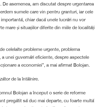
i. De asemenea, am discutat despre urgentarea
u pierdem sumele care vin pentru granturi, iar cele
importantă, chiar dacă unele lucrări nu vor
 mare și situațiilor diferite din miile de localități
 de celelalte probleme urgente, problema
lui, a unei guvernări eficiente, despre aspectele
cționare a economiei”, a mai afirmat Bolojan.
tor de la întâlnire.
 Domnul Bolojan a început o serie de reforme
unt pregătit să duc mai departe, cu foarte multă