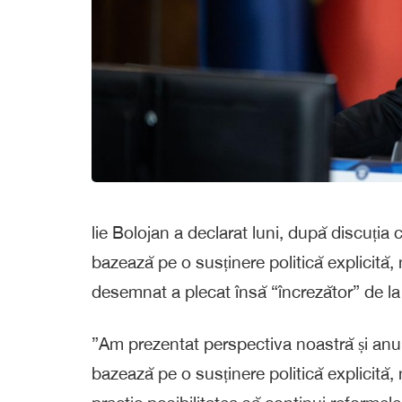
lie Bolojan a declarat luni, după discuți
bazează pe o susținere politică explicită
desemnat a plecat însă “încrezător” de la di
”Am prezentat perspectiva noastră și anu
bazează pe o susținere politică explicită