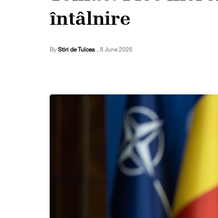
întâlnire
By
Stiri de Tulcea
,
8 June 2026