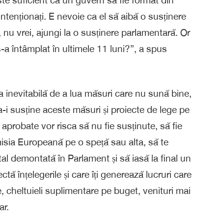
intenționați. E nevoie ca el să aibă o susținere
, nu vrei, ajungi la o susținere parlamentară. Or
a întâmplat în ultimele 11 luni?”, a spus
a inevitabilă de a lua măsuri care nu sună bine,
-i susține aceste măsuri și proiecte de lege pe
i aprobate vor risca să nu fie susținute, să fie
isia Europeană pe o speță sau alta, să te
tal demontată în Parlament și să iasă la final un
tă înțelegerile și care îți generează lucruri care
, cheltuieli suplimentare pe buget, venituri mai
ar.