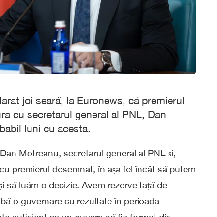
larat joi seară, la Euronews, că premierul
a cu secretarul general al PNL, Dan
obabil luni cu acesta.
an Motreanu, secretarul general al PNL și,
e cu premierul desemnat, în așa fel încât să putem
i să luăm o decizie. ​Avem rezerve față de
ibă o guvernare cu rezultate în perioada
te suficient ca un guvern să fie format din