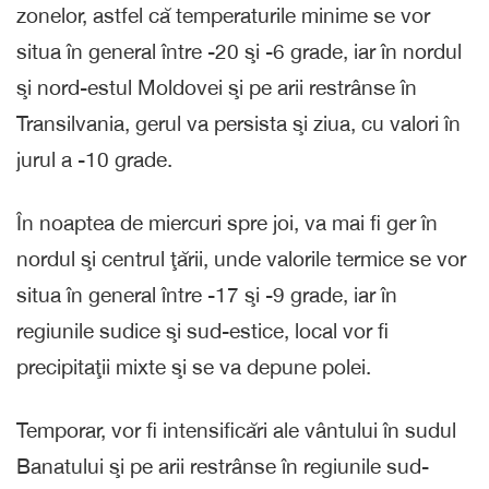
zonelor, astfel că temperaturile minime se vor
situa în general între -20 şi -6 grade, iar în nordul
şi nord-estul Moldovei şi pe arii restrânse în
Transilvania, gerul va persista şi ziua, cu valori în
jurul a -10 grade.
În noaptea de miercuri spre joi, va mai fi ger în
nordul şi centrul ţării, unde valorile termice se vor
situa în general între -17 şi -9 grade, iar în
regiunile sudice şi sud-estice, local vor fi
precipitaţii mixte şi se va depune polei.
Temporar, vor fi intensificări ale vântului în sudul
Banatului şi pe arii restrânse în regiunile sud-