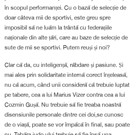
în scopul performanței. Cu o bază de selecție de
doar câteva mii de sportivi, este greu spre
imposibil să ne luăm la trântă cu federațiile
naționale din alte țări, care au baze de selecție de
sute de mii se sportivi. Putem reuși și noi?
Clar că da, cu inteligență, răbdare și pasiune. Și
mai ales prin solidaritate internă corect înțeleasă,
nu că acum, când unii consideră că trebuie luptat
pe tabere, cea a lui Marius Vizer contra cea a lui
Cozmin Gușă. Nu trebuie să fie treaba noastră
disensiunile personale dintre cei doi,se cunosc
de o viață, poate se vor împăcă în final, sau poate
nu. Tabăra judo ului trebuie să fie însă una