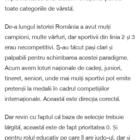
toate categoriile de vârstă.
De-a lungul istoriei România a avut mulți
campioni, multe vârfuri, dar sportivii din linia 2 și 3
erau necompetitivi. S-au făcut pași clari și
palpabili pentru schimbarea acestei paradigme.
Acum avem loturi naționale de cadeți, juniori,
tineret, seniori, unde mai mulți sportivi pot emite
pretenții la medalii în cadrul competițiilor
internaționale. Această este direcția corectă.
Dar revin cu faptul că baza de selecție trebuie
lărgită, această este de fapt prioritatea 0. Și
pentru rolul educativ pe care îl are judo-ul, dar și