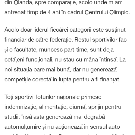
din Olanda, spre comparație, acolo unde m am
antrenat timp de 4 ani în cadrul Centrului Olimpic.
Acolo doar liderul fiecărei categorii este susținut
financiar de către federație. Restul sportivilor fac
și o facultate, muncesc part-time, sunt deja
cetățeni funcționali, nu stau cu mâna întinsă. La
noi situația pare mai bună, dar nu generează
competiție corectă în lupta pentru a fi finanțat.
Toți sportivii loturilor naționale primesc
indemnizație, alimentație, diurnă, sprijin pentru
studii, însă asta generează mai degrabă
automulțumire și nu acționează în sensul auto