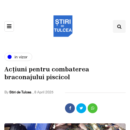
in vizor
Acțiuni pentru combaterea
braconajului piscicol
By
Stiri de Tulcea
,
8 April 2025