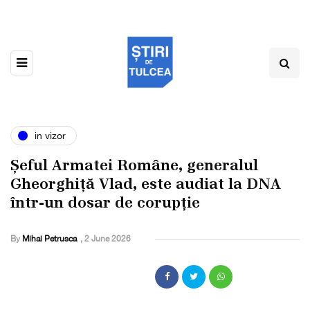
in vizor
Șeful Armatei Române, generalul
Gheorghiță Vlad, este audiat la DNA
într-un dosar de corupție
By
Mihai Petrusca
,
2 June 2026