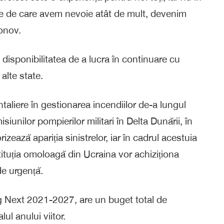
nte de care avem nevoie atât de mult, devenim
onov.
disponibilitatea de a lucra în continuare cu
 alte state.
ntaliere în gestionarea incendiilor de-a lungul
isiunilor pompierilor militari în Delta Dunării, în
izează apariția sinistrelor, iar în cadrul acestuia
tituția omoloagă din Ucraina vor achiziționa
de urgență.
reg Next 2021-2027, are un buget total de
ul anului viitor.