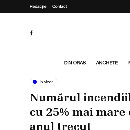
Redacție
Contact
DIN ORAS
ANCHETE
in vizor
Numărul incendiil
cu 25% mai mare d
anul trecut