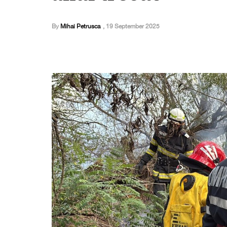
By
Mihai Petrusca
,
19 September 2025