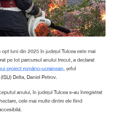
e opt luni din 2025 în județul Tulcea este mai
t pe tot parcursul anului trecut, a declarat
nui proiect româno-ucrainean
, șeful
 (ISU) Delta, Daniel Petrov.
nceputul anului, în județul Tulcea s-au înregistrat
ectare, cele mai multe dintre ele fiind
accesibilă.