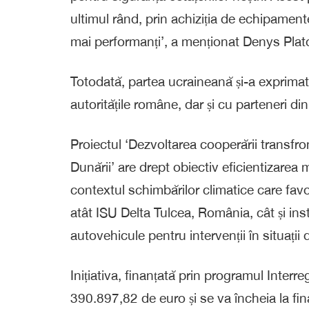
ultimul rând, prin achiziția de echipame
mai performanți’, a menționat Denys Plat
Totodată, partea ucraineană și-a exprimat 
autoritățile române, dar și cu parteneri din
Proiectul ‘Dezvoltarea cooperării transfro
Dunării’ are drept obiectiv eficientizarea m
contextul schimbărilor climatice care favor
atât ISU Delta Tulcea, România, cât și ins
autovehicule pentru intervenții în situații 
Inițiativa, finanțată prin programul Inter
390.897,82 de euro și se va încheia la final