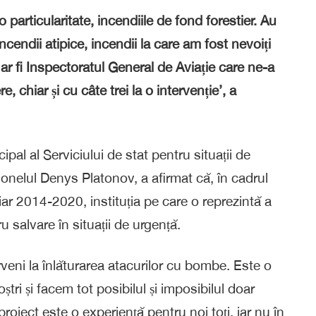
o particularitate, incendiile de fond forestier. Au
ncendii atipice, incendii la care am fost nevoiți
m ar fi Inspectoratul General de Aviație care ne-a
e, chiar și cu câte trei la o intervenție’, a
pal al Serviciului de stat pentru situații de
onelul Denys Platonov, a afirmat că, în cadrul
ciar 2014-2020, instituția pe care o reprezintă a
u salvare în situații de urgență.
rveni la înlăturarea atacurilor cu bombe. Este o
tri și facem tot posibilul și imposibilul doar
proiect este o experiență pentru noi toți, iar nu în