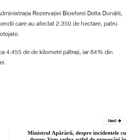
ministrația Rezervației Biosferei Delta Dunării,
ncendii care au afectat 2.350 de hectare, patru
otejate.
ca 4.455 de de kilometri pătrați, iar 84% din
ei.
Next
Ministrul Apărării, despre incidentele cu
drone: Vom vedea astfel de provocări în