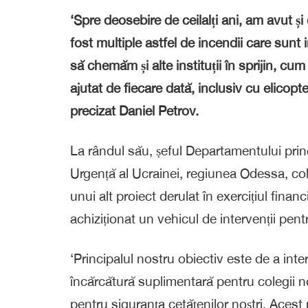
‘Spre deosebire de ceilalți ani, am avut și 
fost multiple astfel de incendii care sunt i
să chemăm și alte instituții în sprijin, cu
ajutat de fiecare dată, inclusiv cu elicopter
precizat Daniel Petrov.
La rândul său, șeful Departamentului princi
Urgență al Ucrainei, regiunea Odessa, col
unui alt proiect derulat în exercițiul finan
achiziționat un vehicul de intervenții pentr
‘Principalul nostru obiectiv este de a inte
încărcătură suplimentară pentru colegii noș
pentru siguranța cetățenilor noștri. Acest 