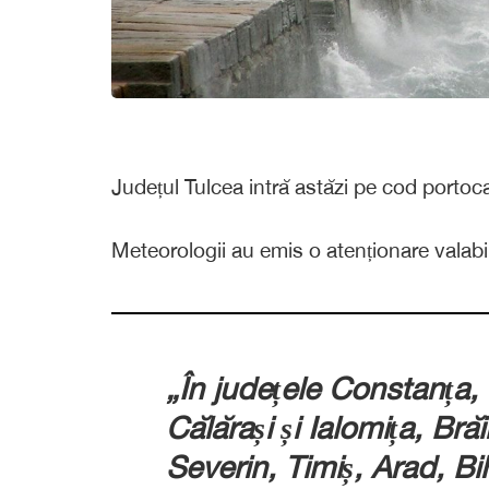
Județul Tulcea intră astăzi pe cod portoca
Meteorologii au emis o atenționare valabil
„În județele Constanța, 
Călărași și Ialomița, Brăi
Severin, Timiș, Arad, B