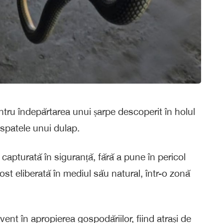
ntru îndepărtarea unui șarpe descoperit în holul
 spatele unui dulap.
t capturată în siguranță, fără a pune în pericol
 fost eliberată în mediul său natural, într-o zonă
vent în apropierea gospodăriilor, fiind atrași de