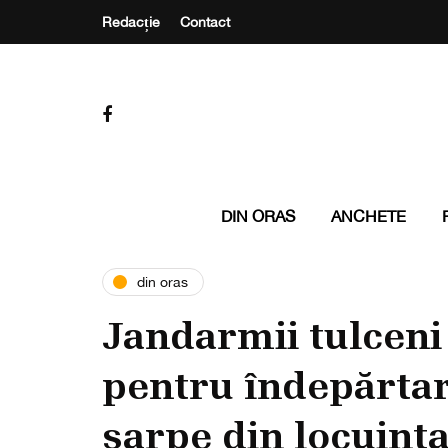
Redacție
Contact
DIN ORAS
ANCHETE
din oras
Jandarmii tulceni 
pentru îndepărta
șarpe din locuința