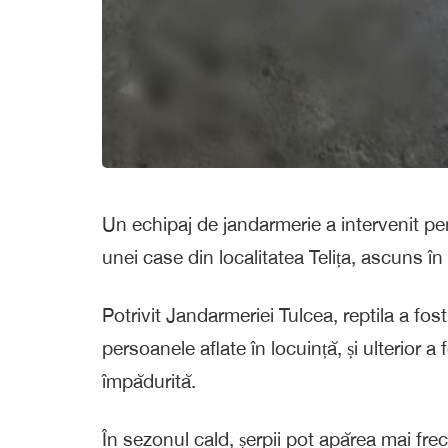
Un echipaj de jandarmerie a intervenit pe
unei case din localitatea Telița, ascuns în
Potrivit Jandarmeriei Tulcea, reptila a fos
persoanele aflate în locuință, și ulterior a
împădurită.
În sezonul cald, șerpii pot apărea mai frec