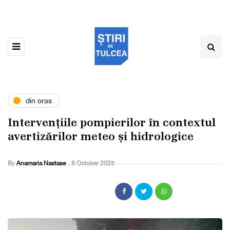
din oras
Intervențiile pompierilor în contextul
avertizărilor meteo și hidrologice
By
Anamaria Nastase
,
8 October 2025