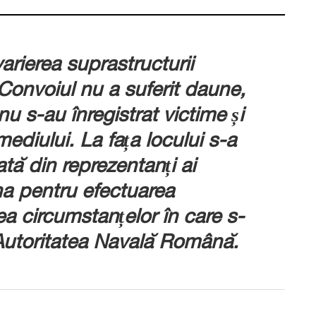
arierea suprastructurii
Convoiul nu a suferit daune,
nu s-au înregistrat victime și
ediului. La fața locului s-a
tă din reprezentanți ai
ina pentru efectuarea
rea circumstanțelor în care s-
Autoritatea Nava
lă Română.