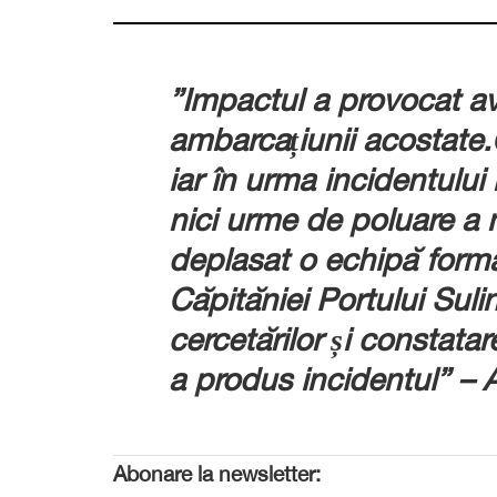
”Impactul a provocat av
ambarcațiunii acostate.
iar în urma incidentului 
nici urme de poluare a m
deplasat o echipă forma
Căpităniei Portului Sul
cercetărilor și constata
a produs incidentul” – 
Abonare la newsletter: