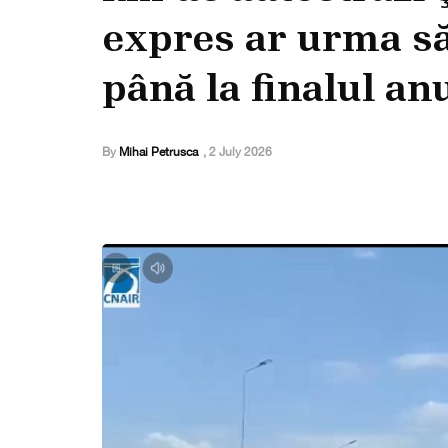
expres ar urma să
până la finalul an
By
Mihai Petrusca
,
2 July 2026