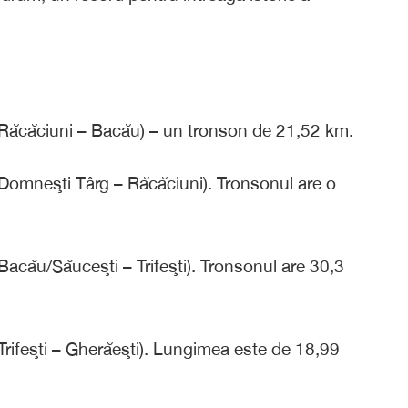
(Răcăciuni – Bacău) – un tronson de 21,52 km.
Domneşti Târg – Răcăciuni). Tronsonul are o
acău/Săuceşti – Trifeşti). Tronsonul are 30,3
rifeşti – Gherăeşti). Lungimea este de 18,99