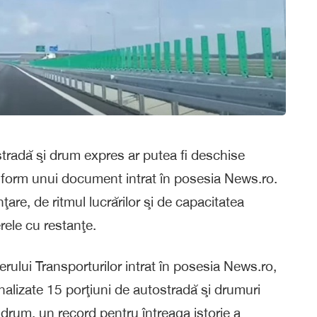
radă şi drum expres ar putea fi deschise
conform unui document intrat în posesia News.ro.
are, de ritmul lucrărilor şi de capacitatea
rele cu restanţe.
ului Transporturilor intrat în posesia News.ro,
inalizate 15 porţiuni de autostradă şi drumuri
rum, un record pentru întreaga istorie a