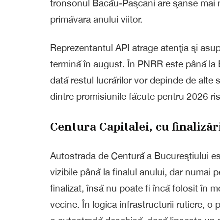
tronsonul Bacău-Paşcani are şanse mai mi
primăvara anului viitor.
Reprezentantul API atrage atenţia şi asu
termină în august. În PNRR este până la 
dată restul lucrărilor vor depinde de alte s
dintre promisiunile făcute pentru 2026 ri
Centura Capitalei, cu finalizăr
Autostrada de Centură a Bucureştiului este
vizibile până la finalul anului, dar numai 
finalizat, însă nu poate fi încă folosit în
vecine. În logica infrastructurii rutiere,