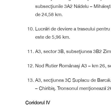
subsecţiunile 3A2 Nădelu – Mihăeşti
de 24,58 km.
Lucrări de deviere a traseului pentr
este de 5,96 km.
A3, sector 3B, subseţiunea 3B2 Zimb
Nod Rutier Românaşi A3 – km 26, sec
A3, secţiunea 3C Suplacu de Barcă
– Chiribiş. Tronsonul menţionează 
Coridorul IV