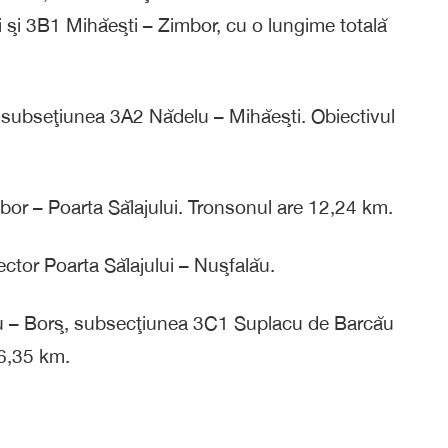
 şi 3B1 Mihăeşti – Zimbor, cu o lungime totală
u subseţiunea 3A2 Nădelu – Mihăeşti. Obiectivul
or – Poarta Sălajului. Tronsonul are 12,24 km.
tor Poarta Sălajului – Nuşfalău.
u – Borş, subsecţiunea 3C1 Suplacu de Barcău
26,35 km.