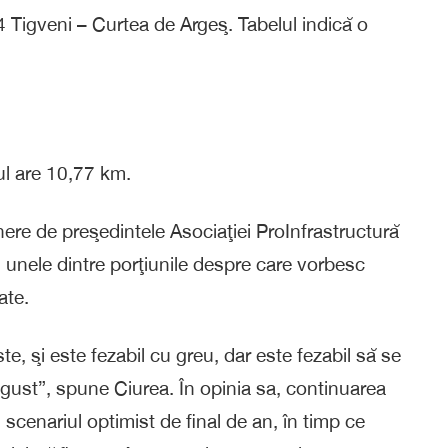
4 Tigveni – Curtea de Argeş. Tabelul indică o
ul are 10,77 km.
inere de preşedintele Asociaţiei ProInfrastructură
u unele dintre porţiunile despre care vorbesc
ate.
e, şi este fezabil cu greu, dar este fezabil să se
gust”, spune Ciurea. În opinia sa, continuarea
 scenariul optimist de final de an, în timp ce