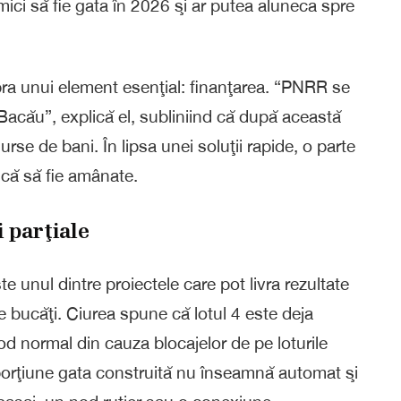
ci să fie gata în 2026 şi ar putea aluneca spre
pra unui element esenţial: finanţarea. “PNRR se
Bacău”, explică el, subliniind că după această
urse de bani. În lipsa unei soluţii rapide, o parte
scă să fie amânate.
i parţiale
 unul dintre proiectele care pot livra rezultate
pe bucăţi. Ciurea spune că lotul 4 este deja
 mod normal din cauza blocajelor de pe loturile
 o porţiune gata construită nu înseamnă automat şi