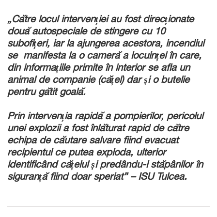
„Către locul intervenției au fost direcționate
două autospeciale de stingere cu 10
subofițeri, iar la ajungerea acestora, incendiul
se manifesta la o cameră a locuinței în care,
din informațiile primite în interior se afla un
animal de companie (cățel) dar și o butelie
pentru gătit goală.
Prin intervenția rapidă a pompierilor, pericolul
unei explozii a fost înlăturat rapid de către
echipa de căutare salvare fiind evacuat
recipientul ce putea exploda, ulterior
identificând cățelul și predându-l stăpânilor în
siguranță fiind doar speriat” – ISU Tulcea.