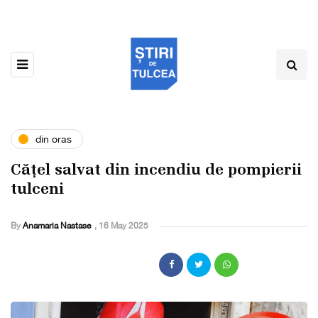
din oras
Cățel salvat din incendiu de pompierii
tulceni
By
Anamaria Nastase
,
16 May 2025